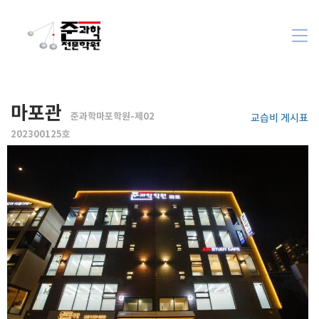
마포관
준과학마포학원-제02
교습비 게시표
202300125호